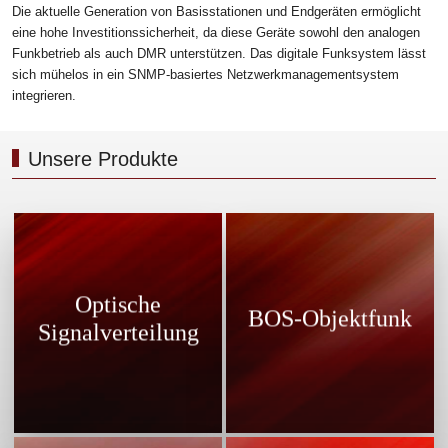
Die aktuelle Generation von Basisstationen und Endgeräten ermöglicht
eine hohe Investitionssicherheit, da diese Geräte sowohl den analogen
Funkbetrieb als auch DMR unterstützen. Das digitale Funksystem lässt
sich mühelos in ein SNMP-basiertes Netzwerkmanagementsystem
integrieren.
Unsere Produkte
Sichere Funkkommunikation
Optische Signalverteilungen
innerhalb großer öffentlicher
ermöglichen die Distribution
Gebäude wie Krankenhäuser,
Optische
von Funksignalen, wenn die zu
Konferenzzentren,
BOS-Objektfunk
versorgenden Objekte so
Signalverteilung
Einkaufszentren, Bahnhöfen
weitläufig sind.
usw.