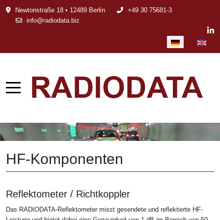
Newtonstraße 18 • 12489 Berlin
+49 30 75681-3
info@radiodata.biz
Sprache auswählen
HF-Komponenten
Reflektometer / Richtkoppler
Das RADIODATA-Reflektometer misst gesendete und reflektierte HF-
Leistung und bietet dabei eine Genauigkeit von 1 dB im Bereich von 50