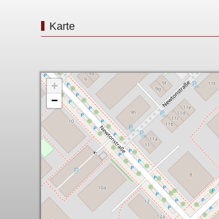
Karte
+
−