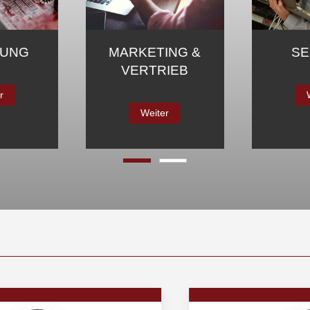
ING &
SERVICE
PRAKT
IEB
Weiter
r