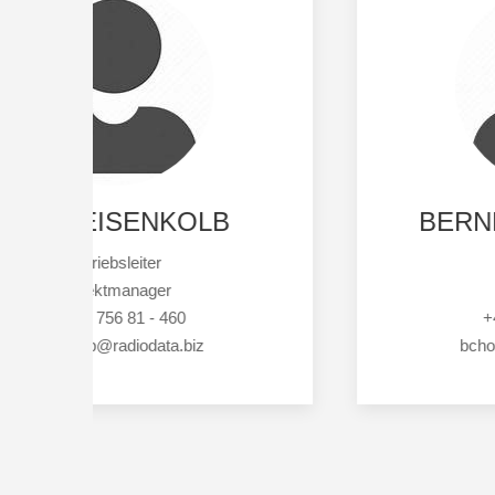
BERND CHORROSCH
Leiter Service
Leiter Fertigung
+49 30 756 81 - 428
bchorrosch@radiodata.biz