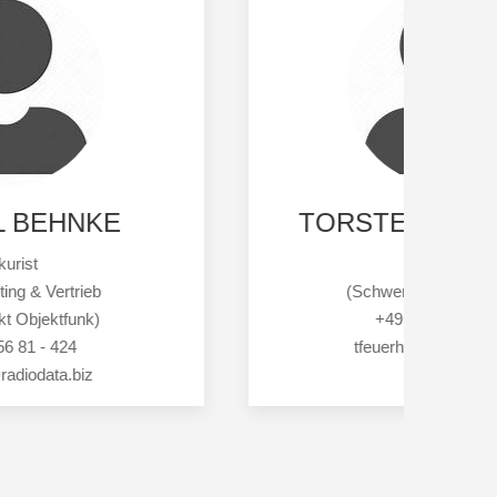
TORSTEN FEUERHAKE
Vertrieb
(Schwerpunkt Betriebsfunk)
+49 30 756 81 - 456
tfeuerhake@radiodata.biz