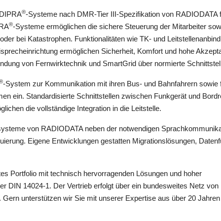
®
e DIPRA
-Systeme nach DMR-Tier III-Spezifikation von RADIODATA f
®
PRA
-Systeme ermöglichen die sichere Steuerung der Mitarbeiter sow
der bei Katastrophen. Funktionalitäten wie TK- und Leitstellenanbin
reisprecheinrichtung ermöglichen Sicherheit, Komfort und hohe Akzept
ndung von Fernwirktechnik und SmartGrid über normierte Schnittstel
®
-System zur Kommunikation mit ihren Bus- und Bahnfahrern sowie f
 ein. Standardisierte Schnittstellen zwischen Funkgerät und Bord
hen die vollständige Integration in die Leitstelle.
nksysteme von RADIODATA neben der notwendigen Sprachkommunika
uierung. Eigene Entwicklungen gestatten Migrationslösungen, Daten
s Portfolio mit technisch hervorragenden Lösungen und hoher
 der DIN 14024-1. Der Vertrieb erfolgt über ein bundesweites Netz von
. Gern unterstützen wir Sie mit unserer Expertise aus über 20 Jahren