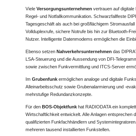
Viele
Versorgungsunternehmen
vertrauen auf digital
Regel- und Notfallkommunikation. Schwarzfallfeste DI
Tagesgeschäft als auch bei großflächigem Stromausfall o
Vollduplexrufe, sichere Notrufe bis hin zur Bluetooth-F
Nutzer. Intelligente Datenmodems ermöglichen die Einbi
Ebenso setzen
Nahverkehrsunternehmen
das DIPRA
LSA-Steuerung und die Aussendung von DFI-Telegrammen
sowie zwischen Funkvermittlung und ITCS-Server ermöglic
Im
Grubenfunk
ermöglichen analoge und digitale Fu
Alleinarbeitsschutz sowie Grubenalarmierung und -evak
mehrstufige Redundanzkonzepte.
Für den
BOS-Objektfunk
hat RADIODATA ein komplette
Wirtschaftlichkeit entwickelt. Alle Anlagen entsprechen
qualifizierten Funkfachhändlern und Systemintegratoren
mehreren tausend installierten Funkstellen.