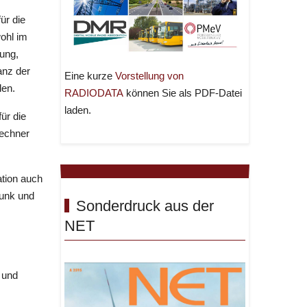
ür die
ohl im
dung,
anz der
Eine kurze
Vorstellung von
len.
RADIODATA
können Sie als PDF-Datei
laden.
ür die
rechner
tion auch
funk und
Sonderdruck aus der
NET
 und